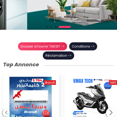
Dossier à fournir TAKSIT
->
Conditions
->
Réclamation
->
Top Annonce
VMS
Brandt