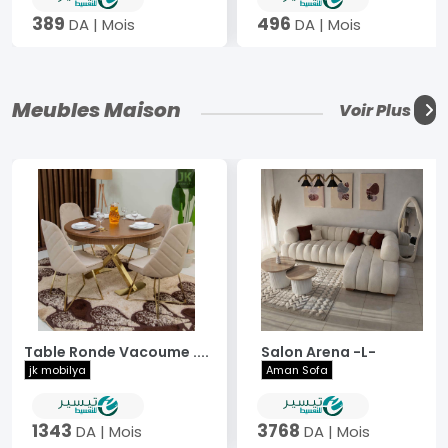
389
496
DA | Mois
DA | Mois
Meubles Maison
Voir Plus
Table Ronde Vacoume ....
Salon Arena -L-
jk mobilya
Aman Sofa
1343
3768
DA | Mois
DA | Mois