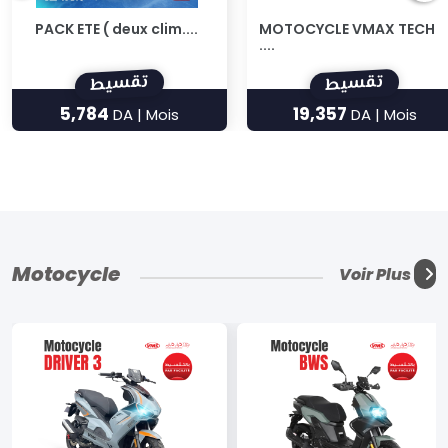
MOTOCYCLE VMAX TECH
PACK ETE ( 4 climati....
....
تقسيط
تقسيط
19,357
11,568
DA | Mois
DA | Mois
Motocycle
Voir Plus